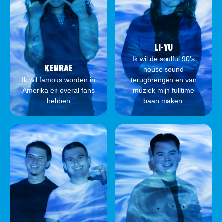
LI-YU
Ik wil de soulful 90's
KENRAE
house sound
Ik wil famous worden in
terugbrengen en van
Amerika en overal fans
muziek mijn fulltime
hebben
baan maken.